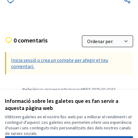
0 comentaris
Inicia sessió o crea un compte per afegir el teu
comentari.
Referència: provesparticipacio-MEET-2025-02-3162
Versió 4
(de 4)
veure altres versions
Informació sobre les galetes que es fan servir a
Afegir al calendari
aquesta pàgina web
Utilitzem galetes en el nostre lloc web per a millorar el rendiment i el
Termes i condicions d'ús
contingut d'aquest. Les galetes ens permeten oferir una experiència
Configuració de les galetes
d'usuari i uns continguts més personalitzats des dels nostres canals
Català
de xarxes socials.
Triar la llengua
Elegir el idioma