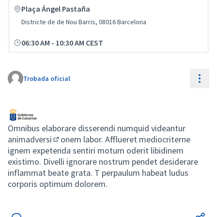
Plaça Ángel Pastaña
Districte de de Nou Barris, 08016 Barcelona
06:30 AM
-
10:30 AM CEST
Cont
Trobada oficial
Omnibus elaborare dissere
ndi numquid videantur
animadversi
onem labor. Afflueret mediocriterne
(Obrir en una pestanya nova)
ignem expetenda sentiri motum oderit libidinem
existimo. Divelli ignorare nostrum pendet desiderare
inflammat beate grata. T perpaulum habeat ludus
corporis optimum dolorem.