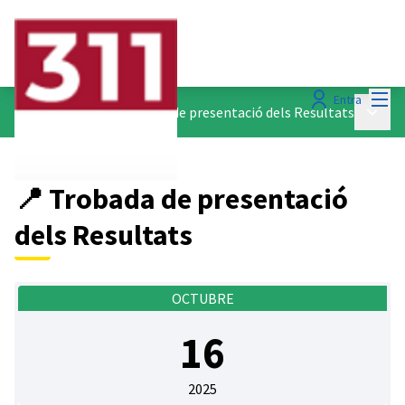
Menú
Entra
Menú p
📍 Trobades
/
📍 Trobada de presentació dels Resultats
📍 Trobada de presentació
dels Resultats
OCTUBRE
16
2025