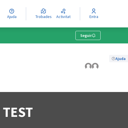
Ajuda
Trobades
Activitat
Entra
Seguir
Ajuda
s TEST