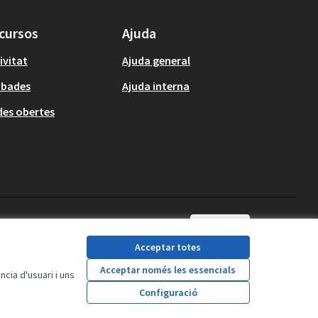
cursos
Ajuda
ivitat
Ajuda general
obades
Ajuda interna
es obertes
Català
Triar la llengua
Elegir el idioma
Acceptar totes
Acceptar només les essencials
cia d'usuari i uns
Amb llicència Creative
(Enllaç extern)
Configuració