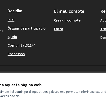
Decidim
El meu compte
Re
Inici
Crea un compte
Act
Òrgans de participació
Entra
Tr
ipa
Ajuda
Dad
Comunitat311
(Enllaç extern)
Processos
ir a aquesta pàgina web
ndiment i el contingut d'aquest. Les galetes ens permeten oferir una experièn
xarxes socials.