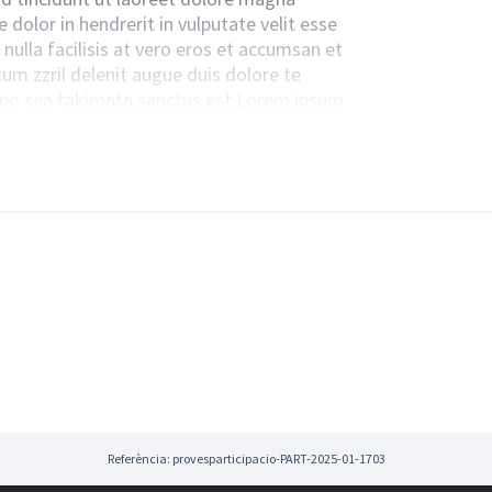
 dolor in hendrerit in vulputate velit esse
nulla facilisis at vero eros et accumsan et
tum zzril delenit augue duis dolore te
en, no sea takimata sanctus est Lorem ipsum
Referència: provesparticipacio-PART-2025-01-1703