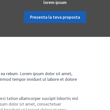
lorem ipsum
Presenta la teva proposta
t ea rebum. Lorem ipsum dolor sit amet,
irmod tempor invidunt ut labore et dolore
ci tation ullamcorper suscipit lobortis nisl
sum dolor sit amet, consectetuer
d tincidunt ut laoreet dolore magna