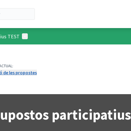
Menú d'usuari
tius TEST
ACTUAL:
ó de les propostes
upostos participatiu