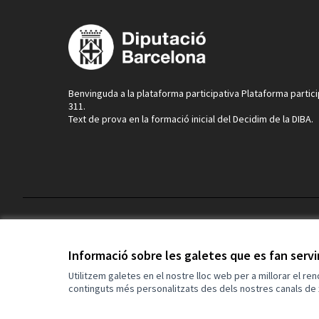
Benvinguda a la plataforma participativa Plataforma partic
311.
Text de prova en la formació inicial del Decidim de la DIBA.
Termes i condicions d'ús
Configuració de les galetes
Informació sobre les galetes que es fan serv
Utilitzem galetes en el nostre lloc web per a millorar el re
continguts més personalitzats des dels nostres canals de 
(Enllaç extern)
Web creada amb
programari lliure
.
(Enllaç extern)