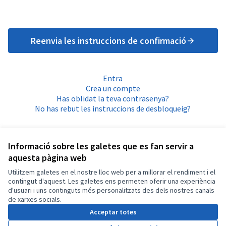
Reenvia les instruccions de confirmació
Entra
Crea un compte
Has oblidat la teva contrasenya?
No has rebut les instruccions de desbloqueig?
Informació sobre les galetes que es fan servir a
aquesta pàgina web
Utilitzem galetes en el nostre lloc web per a millorar el rendiment i el
Termes i condicions d'ús
contingut d'aquest. Les galetes ens permeten oferir una experiència
Configuració de les galetes
d'usuari i uns continguts més personalitzats des dels nostres canals
Català
de xarxes socials.
Triar la llengua
Elegir el idioma
Acceptar totes