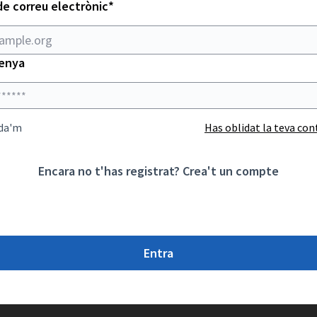
Obligatori
de correu electrònic
*
enya
da'm
Has oblidat la teva co
Encara no t'has registrat?
Crea't un compte
Entra